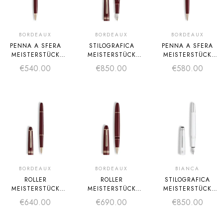
BORDEAUX
BORDEAUX
BORDEAUX
PENNA A SFERA
STILOGRAFICA
PENNA A SFERA
MEISTERSTÜCK
MEISTERSTÜCK
MEISTERSTÜCK
BORDEAUX
BORDEAUX
BORDEAUX
€
540.00
€
850.00
€
580.00
CLASSIQUE
CLASSIQUE
MIDSIZE
BORDEAUX
BORDEAUX
BIANCA
ROLLER
ROLLER
STILOGRAFICA
MEISTERSTÜCK
MEISTERSTÜCK
MEISTERSTÜCK
BORDEAUX
BORDEAUX
CLASSIQUE
€
640.00
€
690.00
€
850.00
CLASSIQUE
LEGRAND
BIANCA