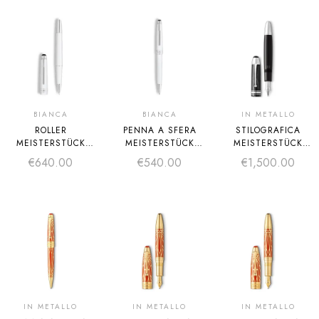
BIANCA
BIANCA
IN METALLO
ROLLER
PENNA A SFERA
STILOGRAFICA
MEISTERSTÜCK
MEISTERSTÜCK
MEISTERSTÜCK
CLASSIQUE
CLASSIQUE
THE ORIGIN
€
640.00
€
540.00
€
1,500.00
BIANCA
BIANCA
COLLECTION 149
M
IN METALLO
IN METALLO
IN METALLO