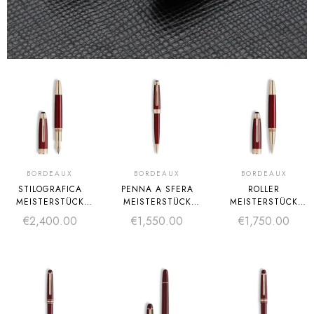
BORDEAUX
BORDEAUX
BORDEAUX
STILOGRAFICA
PENNA A SFERA
ROLLER
MEISTERSTÜCK
MEISTERSTÜCK
MEISTERSTÜCK
GOLDEN HOUR
SOLITAIRE GOLDEN
GOLDEN HOUR
€
2,400.00
€
1,550.00
€
1,750.00
SOLITAIRE
HOUR
SOLITAIRE