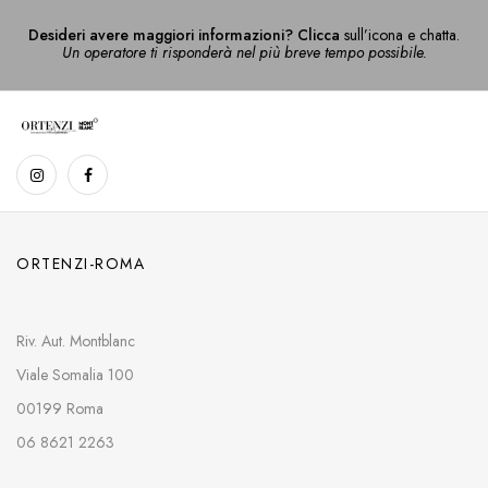
Desideri avere maggiori informazioni? Clicca
sull’icona e chatta.
Un operatore ti risponderà nel più breve tempo possibile.
ORTENZI-ROMA
Riv. Aut. Montblanc
Viale Somalia 100
00199 Roma
06 8621 2263