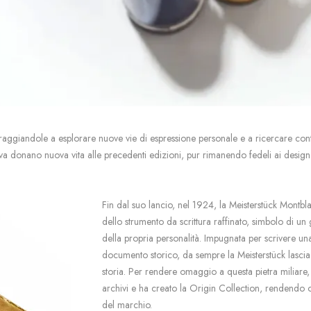
ncoraggiandole a esplorare nuove vie di espressione personale e a ricercare co
iva donano nuova vita alle precedenti edizioni, pur rimanendo fedeli ai design 
Fin dal suo lancio, nel 1924, la Meisterstück Montbl
dello strumento da scrittura raffinato, simbolo di un
della propria personalità. Impugnata per scrivere un
documento storico, da sempre la Meisterstück lascia
storia. Per rendere omaggio a questa pietra miliare,
archivi e ha creato la Origin Collection, rendendo o
del marchio.