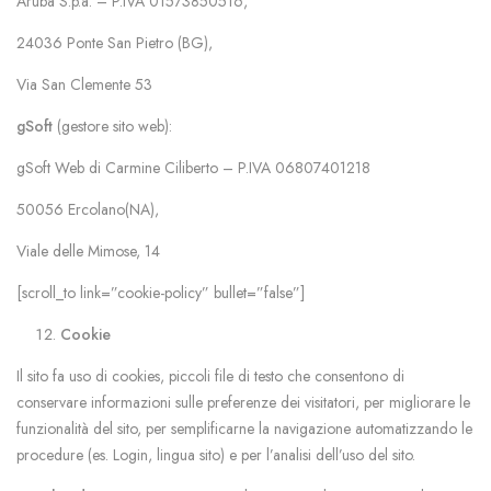
Aruba S.p.a. – P.IVA 01573850516,
24036 Ponte San Pietro (BG),
Via San Clemente 53
gSoft
(gestore sito web):
gSoft Web di Carmine Ciliberto – P.IVA 06807401218
50056 Ercolano(NA),
Viale delle Mimose, 14
[scroll_to link=”cookie-policy” bullet=”false”]
Cookie
Il sito fa uso di cookies, piccoli file di testo che consentono di
conservare informazioni sulle preferenze dei visitatori, per migliorare le
funzionalità del sito, per semplificarne la navigazione automatizzando le
procedure (es. Login, lingua sito) e per l’analisi dell’uso del sito.