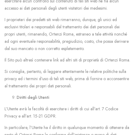
esercitare alcun controllo sul contenuto di tali siti web né ha alcun
accesso ai dati personali degli utenti visitatori dei medesimi.
I proprietari dei predetti siti web rimarranno, dunque, gli unici ed
esclusivi titolari e responsabili del trattamento dei dati personali dei
propri utenti, rimanendo, Ortenzi Roma, estraneo a tale attività nonché
ad ogni eventuale responsabilità, pregiudizio, costo, che possa derivare
dal suo mancato o non corretto espletamento.
Il Sito può altresì contenere link ad altri siti di proprietà di Ortenzi Roma.
Si consiglia, pertanto, di leggere attentamente le relative politiche sulla
privacy ed i termini d’uso di tali siti web, prima di fornire o acconsentire
al trattamento dei propri dati personali.
Diritti degli Utenti
L’Utente avrà la facoltà di esercitare i diritti di cui all’art. 7 Codice
Privacy e all’art. 15-21 GDPR.
In particolare, l’Utente ha il diritto in qualunque momento di ottenere da
parte di Ortenzi Roma la conferma dell’esistenza o meno di dati