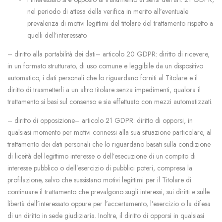
nel periodo di attesa della verifica in merito all’eventuale
prevalenza di motivi legittimi del titolare del trattamento rispetto a
quelli dell’interessato.
– diritto alla portabilità dei dati– articolo 20 GDPR: diritto di ricevere,
in un formato strutturato, di uso comune e leggibile da un dispositivo
automatico, i dati personali che lo riguardano forniti al Titolare e il
diritto di trasmetterli a un altro titolare senza impedimenti, qualora il
trattamento si basi sul consenso e sia effettuato con mezzi automatizzati.
– diritto di opposizione– articolo 21 GDPR: diritto di opporsi, in
qualsiasi momento per motivi connessi alla sua situazione particolare, al
trattamento dei dati personali che lo riguardano basati sulla condizione
di liceità del legittimo interesse o dell’esecuzione di un compito di
interesse pubblico o dell’esercizio di pubblici poteri, compresa la
profilazione, salvo che sussistano motivi legittimi per il Titolare di
continuare il trattamento che prevalgono sugli interessi, sui diritti e sulle
libertà dell’interessato oppure per l’accertamento, l’esercizio o la difesa
di un diritto in sede giudiziaria. Inoltre, il diritto di opporsi in qualsiasi