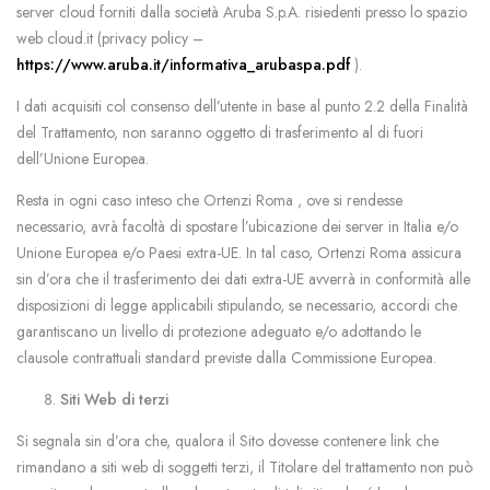
server cloud forniti dalla società Aruba S.p.A. risiedenti presso lo spazio
web cloud.it (privacy policy –
https://www.aruba.it/informativa_arubaspa.pdf
).
I dati acquisiti col consenso dell’utente in base al punto 2.2 della Finalità
del Trattamento, non saranno oggetto di trasferimento al di fuori
dell’Unione Europea.
Resta in ogni caso inteso che Ortenzi Roma , ove si rendesse
necessario, avrà facoltà di spostare l’ubicazione dei server in Italia e/o
Unione Europea e/o Paesi extra-UE. In tal caso, Ortenzi Roma assicura
sin d’ora che il trasferimento dei dati extra-UE avverrà in conformità alle
disposizioni di legge applicabili stipulando, se necessario, accordi che
garantiscano un livello di protezione adeguato e/o adottando le
clausole contrattuali standard previste dalla Commissione Europea.
Siti Web di terzi
Si segnala sin d’ora che, qualora il Sito dovesse contenere link che
rimandano a siti web di soggetti terzi, il Titolare del trattamento non può