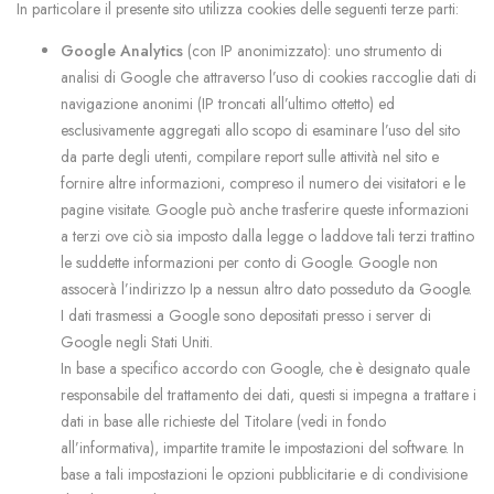
In particolare il presente sito utilizza cookies delle seguenti terze parti:
Google Analytics
(con IP anonimizzato): uno strumento di
analisi di Google che attraverso l’uso di cookies raccoglie dati di
navigazione anonimi (IP troncati all’ultimo ottetto) ed
esclusivamente aggregati allo scopo di esaminare l’uso del sito
da parte degli utenti, compilare report sulle attività nel sito e
fornire altre informazioni, compreso il numero dei visitatori e le
pagine visitate. Google può anche trasferire queste informazioni
a terzi ove ciò sia imposto dalla legge o laddove tali terzi trattino
le suddette informazioni per conto di Google. Google non
assocerà l’indirizzo Ip a nessun altro dato posseduto da Google.
I dati trasmessi a Google sono depositati presso i server di
Google negli Stati Uniti.
In base a specifico accordo con Google, che è designato quale
responsabile del trattamento dei dati, questi si impegna a trattare i
dati in base alle richieste del Titolare (vedi in fondo
all’informativa), impartite tramite le impostazioni del software. In
base a tali impostazioni le opzioni pubblicitarie e di condivisione