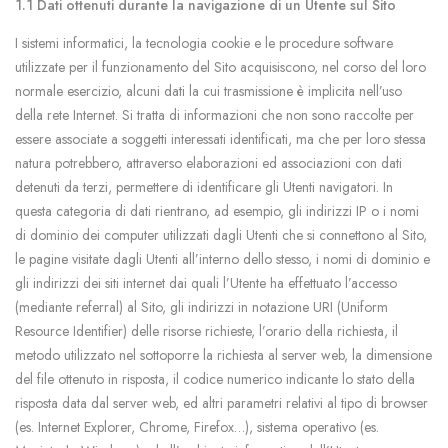
1.1 Dati ottenuti durante la navigazione di un Utente sul Sito
I sistemi informatici, la tecnologia cookie e le procedure software
utilizzate per il funzionamento del Sito acquisiscono, nel corso del loro
normale esercizio, alcuni dati la cui trasmissione è implicita nell’uso
della rete Internet. Si tratta di informazioni che non sono raccolte per
essere associate a soggetti interessati identificati, ma che per loro stessa
natura potrebbero, attraverso elaborazioni ed associazioni con dati
detenuti da terzi, permettere di identificare gli Utenti navigatori. In
questa categoria di dati rientrano, ad esempio, gli indirizzi IP o i nomi
di dominio dei computer utilizzati dagli Utenti che si connettono al Sito,
le pagine visitate dagli Utenti all’interno dello stesso, i nomi di dominio e
gli indirizzi dei siti internet dai quali l’Utente ha effettuato l’accesso
(mediante referral) al Sito, gli indirizzi in notazione URI (Uniform
Resource Identifier) delle risorse richieste, l’orario della richiesta, il
metodo utilizzato nel sottoporre la richiesta al server web, la dimensione
del file ottenuto in risposta, il codice numerico indicante lo stato della
risposta data dal server web, ed altri parametri relativi al tipo di browser
(es. Internet Explorer, Chrome, Firefox…), sistema operativo (es.