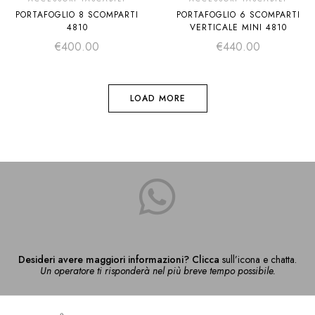
PORTAFOGLIO 8 SCOMPARTI
PORTAFOGLIO 6 SCOMPARTI
4810
VERTICALE MINI 4810
€
400.00
€
440.00
LOAD MORE
Desideri avere maggiori informazioni? Clicca
sull’icona e chatta.
Un operatore ti risponderà nel più breve tempo possibile.