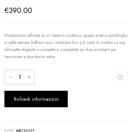
€
390.00
Rivisitazione raffinata di un classico moderno, questo pratico portafoglio
in pelle stampa Saffiano può contenere fino a 8 carte di credito. La sua
silhouette elegante e compatta è completata da due scomparti per
banconote e due tasche extra.
Richiedi informazioni
COD:
MB130317