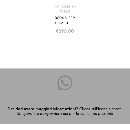
ARTICOLI IN
PELLE
BORSA PER
COMPUTER
PORTATILE
€
890.00
MONTBLANC
SARTORIAL
Desideri avere maggiori informazioni? Clicca
sull’icona e chatta.
Un operatore ti risponderà nel più breve tempo possibile.