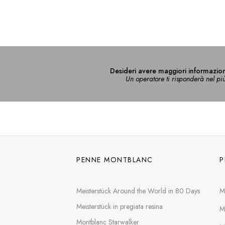
Desideri avere maggiori informazion
Un operatore ti risponderà nel pi
PENNE MONTBLANC
P
Meisterstück Around the World in 80 Days
M
Meisterstück in pregiata resina
M
Montblanc Starwalker