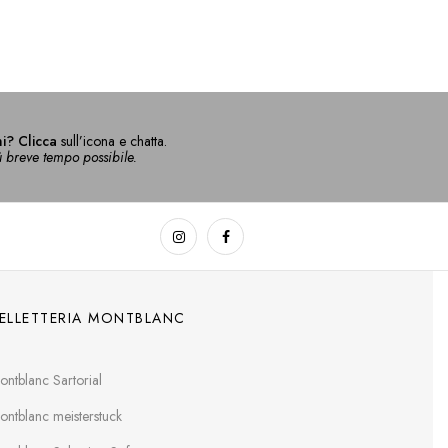
i? Clicca
sull’icona e chatta.
ù breve tempo possibile.
ELLETTERIA MONTBLANC
ontblanc Sartorial
ontblanc meisterstuck