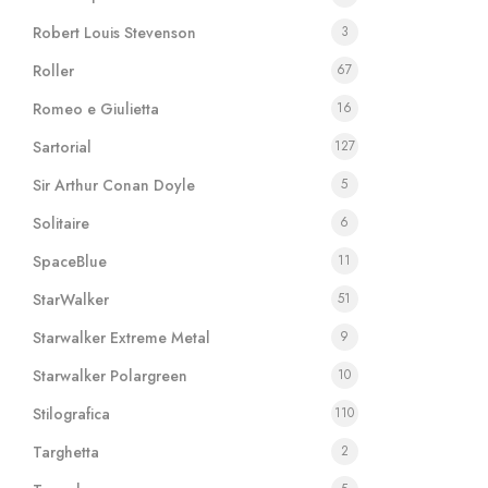
Robert Louis Stevenson
3
Roller
67
Romeo e Giulietta
16
Sartorial
127
Sir Arthur Conan Doyle
5
Solitaire
6
SpaceBlue
11
StarWalker
51
Starwalker Extreme Metal
9
Starwalker Polargreen
10
Stilografica
110
Targhetta
2