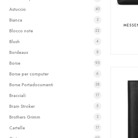
Astuccio
40
Bianca
3
MESSE
Blocco note
22
Blush
4
Bordeaux
8
Borse
95
Borse per computer
6
Borse Portadocumenti
38
Bracciali
17
Bram Stroker
5
Brothers Grimm
3
Cartelle
17