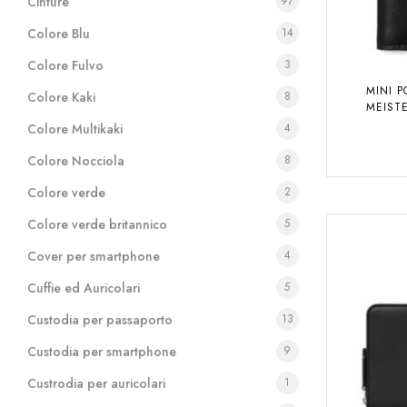
Cinture
97
Colore Blu
14
Colore Fulvo
3
MINI 
Colore Kaki
8
MEIST
Colore Multikaki
4
Colore Nocciola
8
Colore verde
2
Colore verde britannico
5
Cover per smartphone
4
Cuffie ed Auricolari
5
Custodia per passaporto
13
Custodia per smartphone
9
Custrodia per auricolari
1