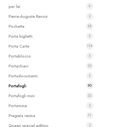
per lei
9
Pierre-Auguste Renoir
2
Pochette
28
Porta biglietti
5
Porta Carte
114
Portablocco
5
Portachiavi
33
Portadocumenti
5
Portafogli
90
Portafogli mini
22
Portamine
3
Pregiata resina
71
Queen special edition
3