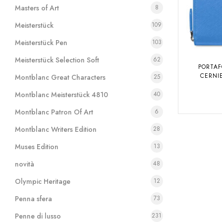
Masters of Art
8
Meisterstück
109
Meisterstück Pen
103
Meisterstück Selection Soft
62
PORTAF
CERNI
Montblanc Great Characters
25
Montblanc Meisterstück 4810
40
Montblanc Patron Of Art
6
Montblanc Writers Edition
28
Muses Edition
13
novità
48
Olympic Heritage
12
Penna sfera
73
Penne di lusso
231