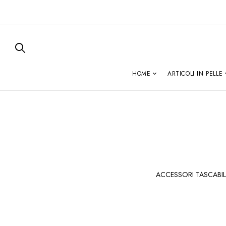
HOME
ARTICOLI IN PELLE
G VON
ZAINI
ACCESSORI TASCABIL
HE