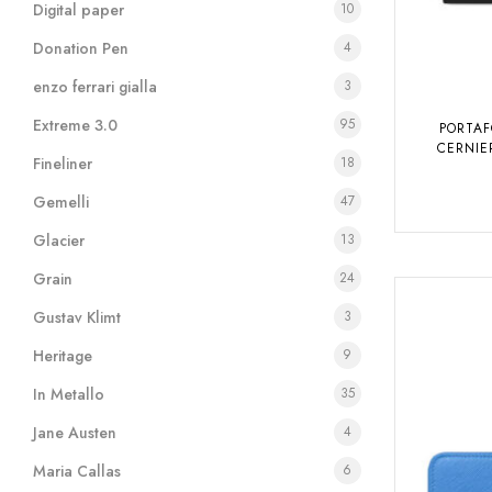
Digital paper
10
Donation Pen
4
enzo ferrari gialla
3
Extreme 3.0
95
PORTAF
CERNIE
Fineliner
18
MEIST
Gemelli
47
Glacier
13
Grain
24
Gustav Klimt
3
Heritage
9
In Metallo
35
Jane Austen
4
Maria Callas
6