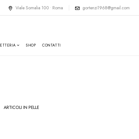
Viale Somalia 100 • Roma
gortenzi1968@gmail.com
LETTERIA
SHOP
CONTATTI
ARTICOLI IN PELLE
ASTUCCIO
B