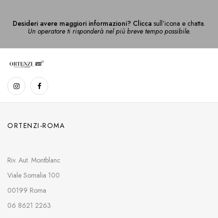
Desideri avere maggiori informazioni? Clicca
sull’icona e chatta.
Un operatore ti risponderà nel più breve tempo possibile.
ORTENZI-ROMA
Riv. Aut. Montblanc
Viale Somalia 100
00199 Roma
06 8621 2263