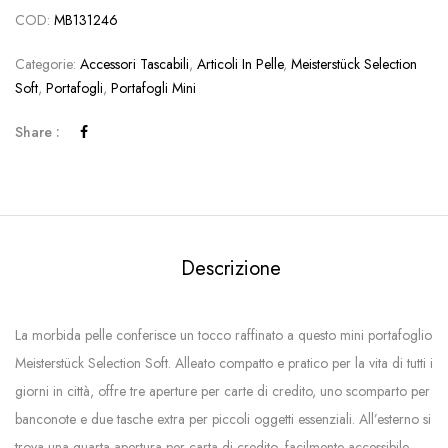
COD:
MB131246
Categorie:
Accessori Tascabili
,
Articoli In Pelle
,
Meisterstück Selection
Soft
,
Portafogli
,
Portafogli Mini
Share :
Descrizione
La morbida pelle conferisce un tocco raffinato a questo mini portafoglio
Meisterstück Selection Soft. Alleato compatto e pratico per la vita di tutti i
giorni in città, offre tre aperture per carte di credito, uno scomparto per
banconote e due tasche extra per piccoli oggetti essenziali. All’esterno si
trova una quarta apertura per carta di credito, facilmente accessibile.