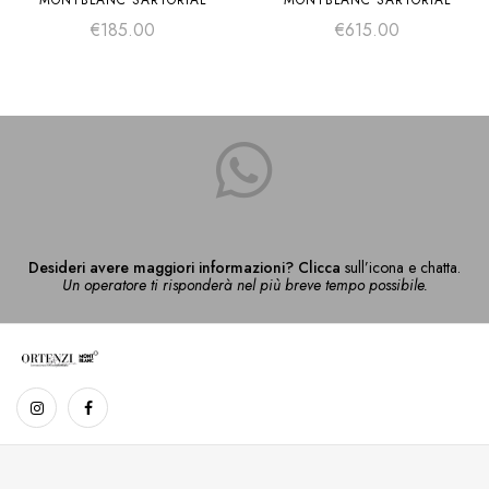
MONTBLANC SARTORIAL
MONTBLANC SARTORIAL
€
185.00
€
615.00
Desideri avere maggiori informazioni? Clicca
sull’icona e chatta.
Un operatore ti risponderà nel più breve tempo possibile.