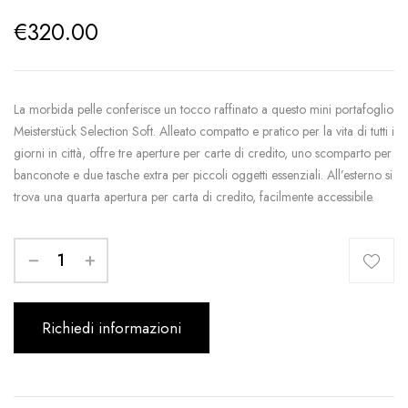
€
320.00
La morbida pelle conferisce un tocco raffinato a questo mini portafoglio
Meisterstück Selection Soft. Alleato compatto e pratico per la vita di tutti i
giorni in città, offre tre aperture per carte di credito, uno scomparto per
banconote e due tasche extra per piccoli oggetti essenziali. All’esterno si
trova una quarta apertura per carta di credito, facilmente accessibile.
Richiedi informazioni