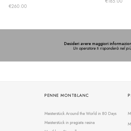
€
185.00
€
260.00
Desideri avere maggiori informazion
Un operatore ti risponderà nel pi
PENNE MONTBLANC
P
Meisterstück Around the World in 80 Days
M
Meisterstück in pregiata resina
M