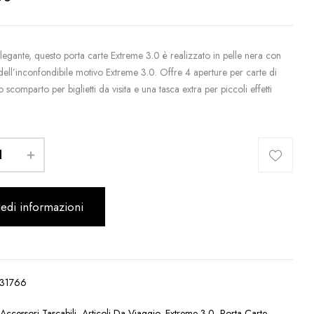
elegante, questo porta carte Extreme 3.0 è realizzato in pelle nera con
dell’inconfondibile motivo Extreme 3.0. Offre 4 aperture per carte di
o scomparto per biglietti da visita e una tasca extra per piccoli effetti
iedi informazioni
31766
:
Accessori Tascabili
,
Articoli Da Viaggio
,
Extreme 3.0
,
Porta Carte