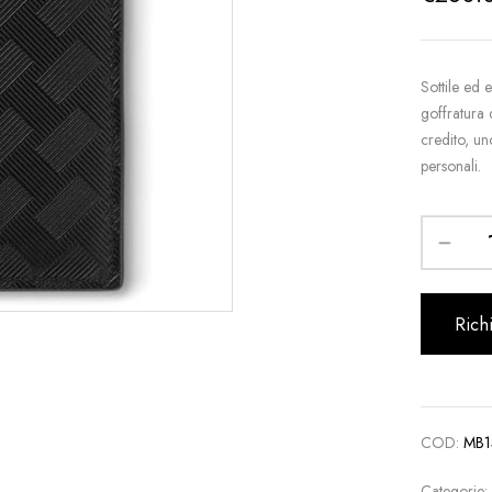
Sottile ed 
goffratura 
credito, un
personali.
Rich
COD:
MB1
Categorie