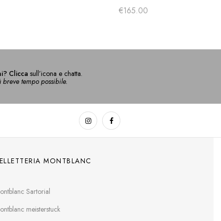
MAGSAFE
€
165.00
i? Clicca
sull’icona e chatta.
ù breve tempo possibile.
ELLETTERIA MONTBLANC
ontblanc Sartorial
ontblanc meisterstuck