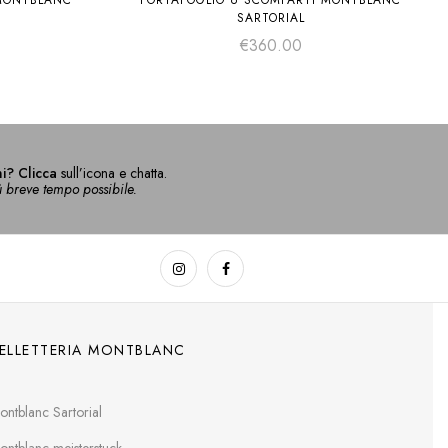
 MONTBLANC
PORTAFOGLIO 6 SCOMPARTI MONTBLANC
SARTORIAL
€
360.00
i? Clicca
sull’icona e chatta.
ù breve tempo possibile.
ELLETTERIA MONTBLANC
ontblanc Sartorial