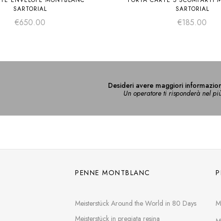
TE ENVELOPE MONTBLANC
PORTA CARTE 5 SCOMPARTI
SARTORIAL
SARTORIAL
€
650.00
€
185.00
Desideri avere maggiori informazion
Un operatore ti risponderà nel pi
PENNE MONTBLANC
P
Meisterstück Around the World in 80 Days
M
Meisterstück in pregiata resina