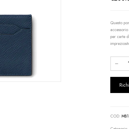
Questo port
accessorio 
per carte d
impreziosi
Rich
COD:
MB1
Categorie