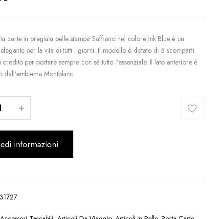
a carte in pregiata pelle stampa Saffiano nel colore Ink Blue è un
elegante per la vita di tutti i giorni. Il modello è dotato di 5 scomparti
i credito per portare sempre con sé tutto l’essenziale. Il lato anteriore è
to dall’emblema Montblanc.
iedi informazioni
31727
:
Accessori Tascabili
,
Articoli Da Viaggio
,
Articoli In Pelle
,
Porta Carte
,