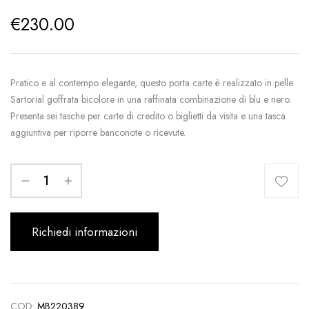
€
230.00
Pratico e al contempo elegante, questo porta carte è realizzato in pelle
Sartorial goffrata bicolore in una raffinata combinazione di blu e nero.
Presenta sei tasche per carte di credito o biglietti da visita e una tasca
aggiuntiva per riporre banconote o ricevute.
Richiedi informazioni
COD:
MB220389