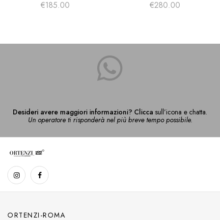
SARTORIAL
€
185.00
€
280.00
Desideri avere maggiori informazioni? Clicca
sull’icona e chatta.
Un operatore ti risponderà nel più breve tempo possibile.
ORTENZI-ROMA