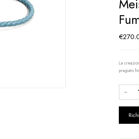
Mei
Fu
€
270.
La creazion
pregiato f
Rich