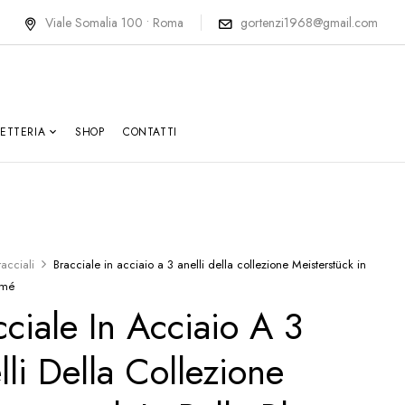
Viale Somalia 100 • Roma
gortenzi1968@gmail.com
LETTERIA
SHOP
CONTATTI
racciali
Bracciale in acciaio a 3 anelli della collezione Meisterstück in
umé
cciale In Acciaio A 3
lli Della Collezione