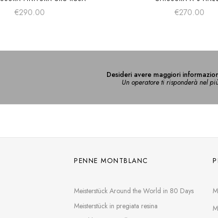
€
290.00
€
270.00
Desideri avere maggiori informazion
Un operatore ti risponderà nel pi
PENNE MONTBLANC
P
Meisterstück Around the World in 80 Days
M
Meisterstück in pregiata resina
M