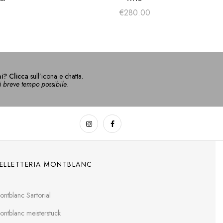
€
280.00
i? Clicca
sull’icona e chatta.
ù breve tempo possibile.
ELLETTERIA MONTBLANC
ontblanc Sartorial
ontblanc meisterstuck