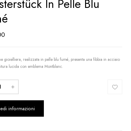
sterstück In Pelle Blu
mé
00
e gioielliera, realizzata in pelle blu fumé, presenta una fibbia in acciaio
initura lucida con emblema Montblanc.
iedi informazioni