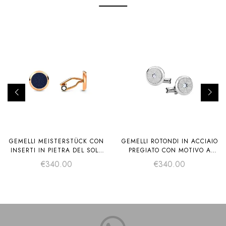
GEMELLI MEISTERSTÜCK CON
GEMELLI ROTONDI IN ACCIAIO
INSERTI IN PIETRA DEL SOLE
PREGIATO CON MOTIVO A
BLU
STELLA VARIABILE ED
€
340.00
€
340.00
EMBLEMA A FORMA DI VETTA
INNEVATA IN MADREPERLA