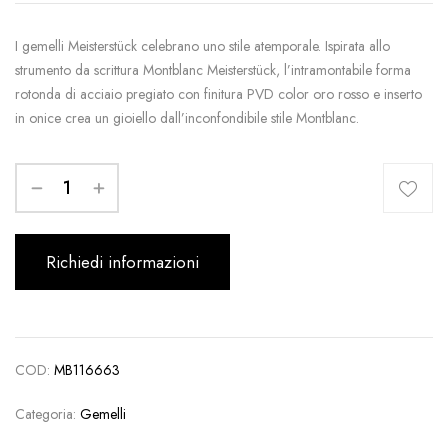
I gemelli Meisterstück celebrano uno stile atemporale. Ispirata allo
strumento da scrittura Montblanc Meisterstück, l’intramontabile forma
rotonda di acciaio pregiato con finitura PVD color oro rosso e inserto
in onice crea un gioiello dall’inconfondibile stile Montblanc.
Richiedi informazioni
COD:
MB116663
Categoria:
Gemelli