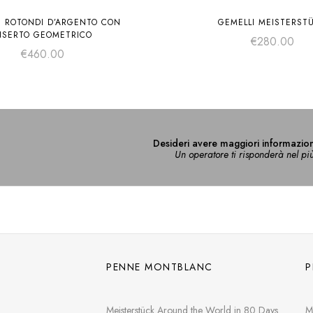
I ROTONDI D’ARGENTO CON
GEMELLI MEISTERST
NSERTO GEOMETRICO
€
280.00
€
460.00
Desideri avere maggiori informazion
Un operatore ti risponderà nel pi
PENNE MONTBLANC
P
Meisterstück Around the World in 80 Days
M