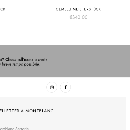
ÜCK
GEMELLI MEISTERSTÜCK
€
340.00
i? Clicca
sull’icona e chatta.
ù breve tempo possibile.
ELLETTERIA MONTBLANC
ontblanc Sartorial