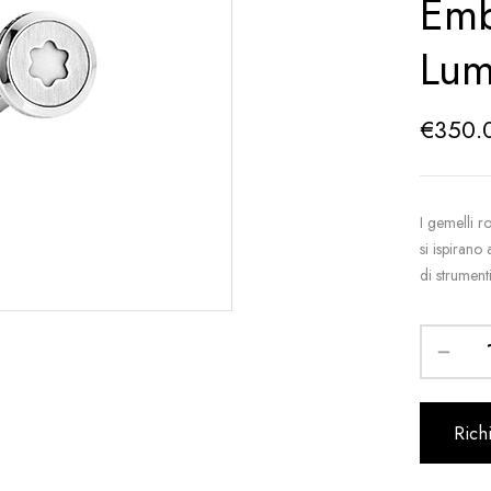
Emb
Lum
€
350.
I gemelli 
si ispirano
di strument
Rich