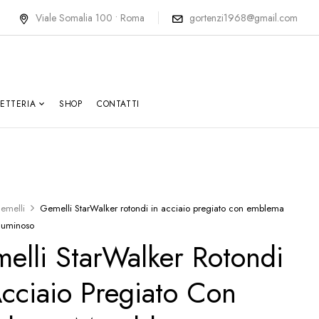
Viale Somalia 100 • Roma
gortenzi1968@gmail.com
LETTERIA
SHOP
CONTATTI
emelli
Gemelli StarWalker rotondi in acciaio pregiato con emblema
luminoso
elli StarWalker Rotondi
Acciaio Pregiato Con