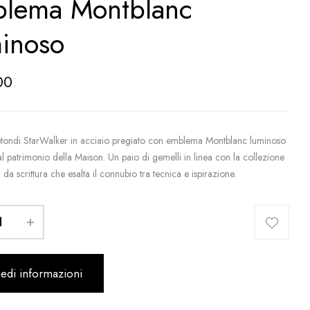
lema Montblanc
inoso
00
rotondi StarWalker in acciaio pregiato con emblema Montblanc luminoso
 al patrimonio della Maison. Un paio di gemelli in linea con la collezione
i da scrittura che esalta il connubio tra tecnica e ispirazione.
iedi informazioni