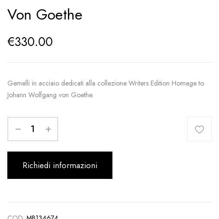
Von Goethe
€
330.00
Gemelli in acciaio dedicati alla collezione Writers Edition Homage to
Johann Wolfgang von Goethe.
Richiedi informazioni
COD:
MB134674