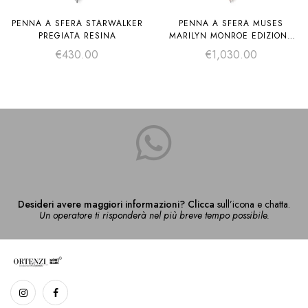
PENNA A SFERA STARWALKER
PENNA A SFERA MUSES
PREGIATA RESINA
MARILYN MONROE EDIZIONE
SPECIALE
€
430.00
€
1,030.00
Desideri avere maggiori informazioni? Clicca
sull’icona e chatta.
Un operatore ti risponderà nel più breve tempo possibile.