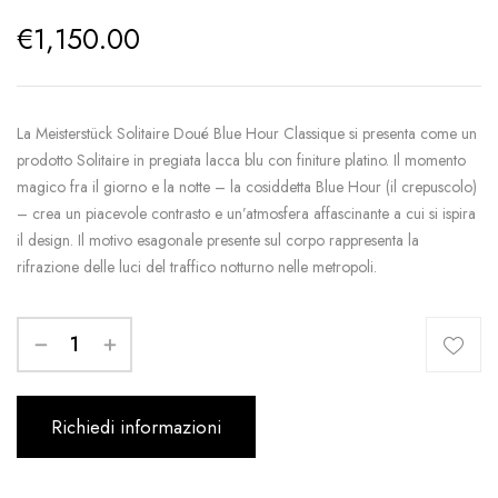
€
1,150.00
La Meisterstück Solitaire Doué Blue Hour Classique si presenta come un
prodotto Solitaire in pregiata lacca blu con finiture platino. Il momento
magico fra il giorno e la notte – la cosiddetta Blue Hour (il crepuscolo)
– crea un piacevole contrasto e un’atmosfera affascinante a cui si ispira
il design. Il motivo esagonale presente sul corpo rappresenta la
rifrazione delle luci del traffico notturno nelle metropoli.
Richiedi informazioni