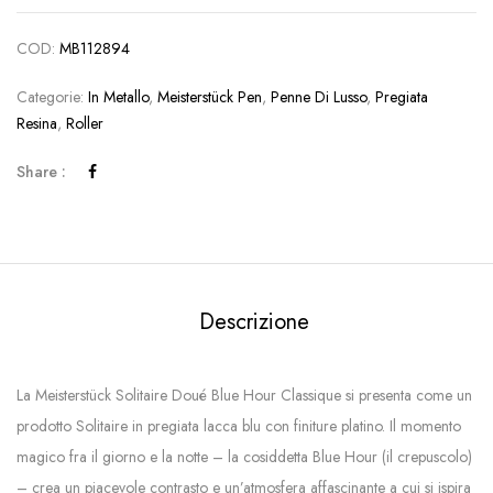
COD:
MB112894
Categorie:
In Metallo
,
Meisterstück Pen
,
Penne Di Lusso
,
Pregiata
Resina
,
Roller
Share :
Descrizione
La Meisterstück Solitaire Doué Blue Hour Classique si presenta come un
prodotto Solitaire in pregiata lacca blu con finiture platino. Il momento
magico fra il giorno e la notte – la cosiddetta Blue Hour (il crepuscolo)
– crea un piacevole contrasto e un’atmosfera affascinante a cui si ispira