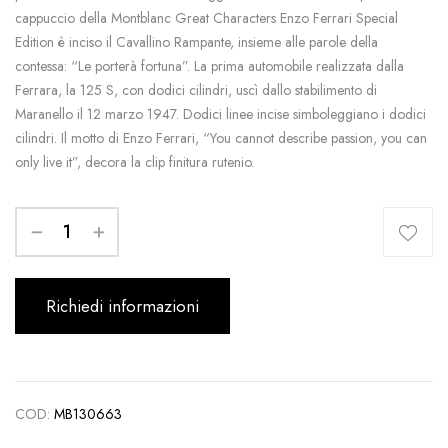
cappuccio della Montblanc Great Characters Enzo Ferrari Special
Edition è inciso il Cavallino Rampante, insieme alle parole della
contessa: “Le porterà fortuna”. La prima automobile realizzata dalla
Ferrara, la 125 S, con dodici cilindri, uscì dallo stabilimento di
Maranello il 12 marzo 1947. Dodici linee incise simboleggiano i dodici
cilindri. Il motto di Enzo Ferrari, “You cannot describe passion, you can
only live it”, decora la clip finitura rutenio.
Richiedi informazioni
COD:
MB130663