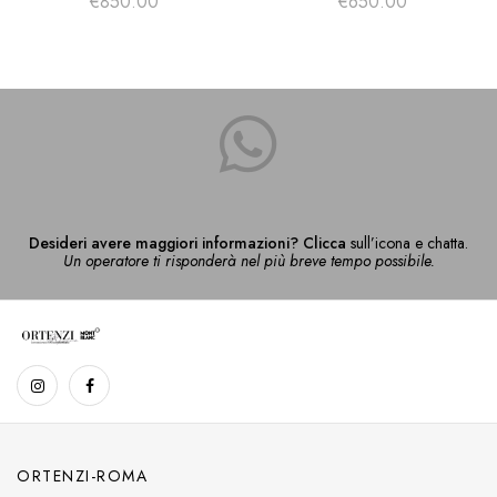
€
850.00
€
650.00
Desideri avere maggiori informazioni? Clicca
sull’icona e chatta.
Un operatore ti risponderà nel più breve tempo possibile.
ORTENZI-ROMA