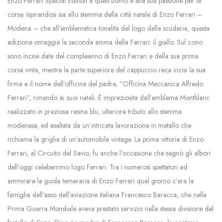
Enzo Ferrari Special Edition a quest’uomo e alla sua passione per le
corse. Ispirandosi sia allo stemma della città natale di Enzo Ferrari –
Modena – che all’emblematica tonalità del logo della scuderia, questa
edizione omaggia la seconda anima della Ferrari: il giallo. Sul cono
sono incise date del compleanno di Enzo Ferrari e della sua prima
corsa vinta, mentre la parte superiore del cappuccio reca incisi la sua
firma e il nome dell’officina del padre, “Officina Meccanica Alfredo
Ferrari”, rimando ai suoi natali. È impreziosita dall’emblema Montblanc
realizzato in preziosa resina blu, ulteriore tributo allo stemma
modenese, ed esaltata da un’intricata lavorazione in metallo che
richiama la griglia di un’automobile vintage. La prima vittoria di Enzo
Ferrari, al Circuito del Savio, fu anche l’occasione che segnò gli albori
dell’oggi celeberrimo logo Ferrari. Tra i numerosi spettatori ad
ammirare la guida temeraria di Enzo Ferrari quel giorno c’era la
famiglia dell’asso dell’aviazione italiana Francesco Baracca, che nella
Prima Guerra Mondiale aveva prestato servizio nella stessa divisione del