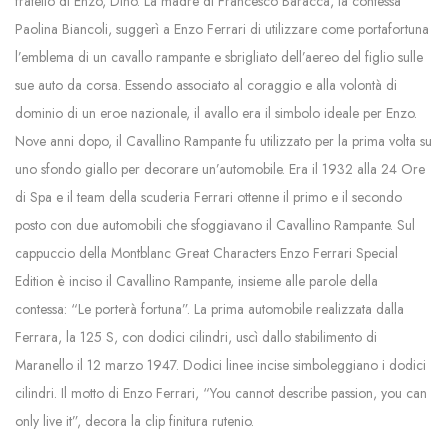
fratello di Enzo, Dino. La madre di Francesco Baracca, la contessa
Paolina Biancoli, suggerì a Enzo Ferrari di utilizzare come portafortuna
l’emblema di un cavallo rampante e sbrigliato dell’aereo del figlio sulle
sue auto da corsa. Essendo associato al coraggio e alla volontà di
dominio di un eroe nazionale, il avallo era il simbolo ideale per Enzo.
Nove anni dopo, il Cavallino Rampante fu utilizzato per la prima volta su
uno sfondo giallo per decorare un’automobile. Era il 1932 alla 24 Ore
di Spa e il team della scuderia Ferrari ottenne il primo e il secondo
posto con due automobili che sfoggiavano il Cavallino Rampante. Sul
cappuccio della Montblanc Great Characters Enzo Ferrari Special
Edition è inciso il Cavallino Rampante, insieme alle parole della
contessa: “Le porterà fortuna”. La prima automobile realizzata dalla
Ferrara, la 125 S, con dodici cilindri, uscì dallo stabilimento di
Maranello il 12 marzo 1947. Dodici linee incise simboleggiano i dodici
cilindri. Il motto di Enzo Ferrari, “You cannot describe passion, you can
only live it”, decora la clip finitura rutenio.