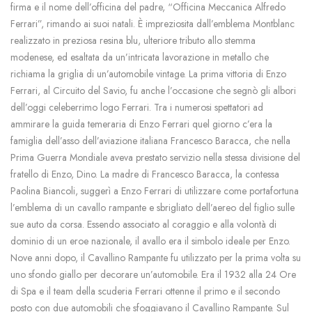
firma e il nome dell’officina del padre, “Officina Meccanica Alfredo
Ferrari”, rimando ai suoi natali. È impreziosita dall’emblema Montblanc
realizzato in preziosa resina blu, ulteriore tributo allo stemma
modenese, ed esaltata da un’intricata lavorazione in metallo che
richiama la griglia di un’automobile vintage. La prima vittoria di Enzo
Ferrari, al Circuito del Savio, fu anche l’occasione che segnò gli albori
dell’oggi celeberrimo logo Ferrari. Tra i numerosi spettatori ad
ammirare la guida temeraria di Enzo Ferrari quel giorno c’era la
famiglia dell’asso dell’aviazione italiana Francesco Baracca, che nella
Prima Guerra Mondiale aveva prestato servizio nella stessa divisione del
fratello di Enzo, Dino. La madre di Francesco Baracca, la contessa
Paolina Biancoli, suggerì a Enzo Ferrari di utilizzare come portafortuna
l’emblema di un cavallo rampante e sbrigliato dell’aereo del figlio sulle
sue auto da corsa. Essendo associato al coraggio e alla volontà di
dominio di un eroe nazionale, il avallo era il simbolo ideale per Enzo.
Nove anni dopo, il Cavallino Rampante fu utilizzato per la prima volta su
uno sfondo giallo per decorare un’automobile. Era il 1932 alla 24 Ore
di Spa e il team della scuderia Ferrari ottenne il primo e il secondo
posto con due automobili che sfoggiavano il Cavallino Rampante. Sul