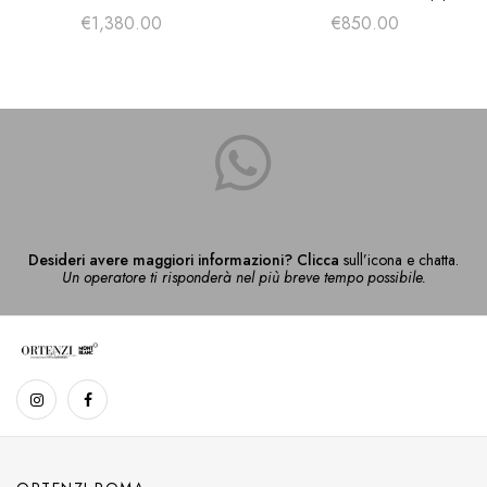
EDIZIONE SPECIALE
BIANCA
€
1,380.00
€
850.00
Desideri avere maggiori informazioni? Clicca
sull’icona e chatta.
Un operatore ti risponderà nel più breve tempo possibile.