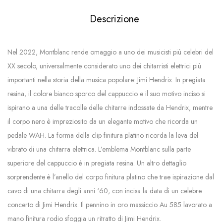
Descrizione
Nel 2022, Montblanc rende omaggio a uno dei musicisti più celebri del
XX secolo, universalmente considerato uno dei chitarristi elettrici più
importanti nella storia della musica popolare: Jimi Hendrix. In pregiata
resina, il colore bianco sporco del cappuccio e il suo motivo inciso si
ispirano a una delle tracolle delle chitarre indossate da Hendrix, mentre
il corpo nero è impreziosito da un elegante motivo che ricorda un
pedale WAH. La forma della clip finitura platino ricorda la leva del
vibrato di una chitarra elettrica. L’emblema Montblanc sulla parte
superiore del cappuccio è in pregiata resina. Un altro dettaglio
sorprendente è l’anello del corpo finitura platino che trae ispirazione dal
cavo di una chitarra degli anni ‘60, con incisa la data di un celebre
concerto di Jimi Hendrix. Il pennino in oro massiccio Au 585 lavorato a
mano finitura rodio sfoggia un ritratto di Jimi Hendrix.