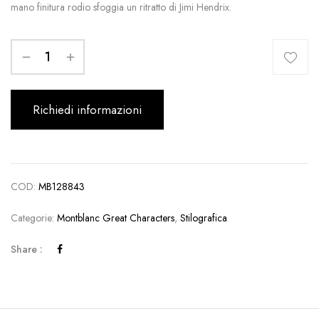
mano finitura rodio sfoggia un ritratto di Jimi Hendrix.
Richiedi informazioni
COD:
MB128843
Categorie:
Montblanc Great Characters
,
Stilografica
Share :