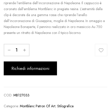
riprende l’emblema dell’incoronazione di Napoleone. Il cappuccio è
coronato dall’emblema Montblanc in pregiata resina. L’estremità della
clip è decorata da una gemma rossa che riprende l’anello
dell’incoronazione di Giuseppina, moglie di Napoleone. In omaggio a
Napoleone Bonaparte, il pennino realizzato in oro massiccio Au 750
presenta un ritratto di Napoleone con il tipico bicorno.
Richiedi informazioni
COD:
MB127033
Categorie:
Montblanc Patron Of Art
,
Stilografica