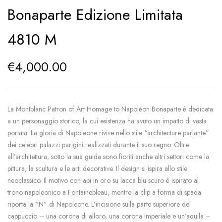
Bonaparte Edizione Limitata
4810 M
€
4,000.00
La Montblanc Patron of Art Homage to Napoléon Bonaparte è dedicata
a un personaggio storico, la cui esistenza ha avuto un impatto di vasta
portata. La gloria di Napoleone rivive nello stile “architecture parlante”
dei celebri palazzi parigini realizzati durante il suo regno. Oltre
all’architettura, sotto la sua guida sono fioriti anche altri settori come la
pittura, la scultura e le arti decorative. Il design si ispira allo stile
neoclassico. Il motivo con api in oro su lacca blu scuro è ispirato al
trono napoleonico a Fontainebleau, mentre la clip a forma di spada
riporta la “N” di Napoleone. L’incisione sulla parte superiore del
cappuccio – una corona di alloro, una corona imperiale e un’aquila –