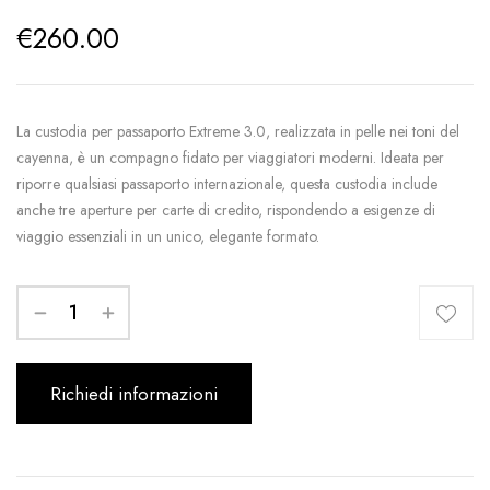
€
260.00
La custodia per passaporto Extreme 3.0, realizzata in pelle nei toni del
cayenna, è un compagno fidato per viaggiatori moderni. Ideata per
riporre qualsiasi passaporto internazionale, questa custodia include
anche tre aperture per carte di credito, rispondendo a esigenze di
viaggio essenziali in un unico, elegante formato.
Richiedi informazioni