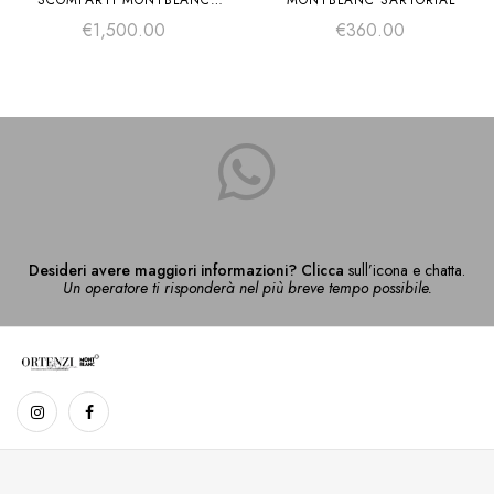
SCOMPARTI MONTBLANC
MONTBLANC SARTORIAL
SARTORIAL
€
1,500.00
€
360.00
Desideri avere maggiori informazioni? Clicca
sull’icona e chatta.
Un operatore ti risponderà nel più breve tempo possibile.