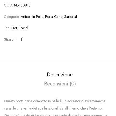
COD:
MB130813
Categorie:
Articoli In Pelle
,
Porta Carte
,
Sartorial
Tag:
Hot
,
Trend
Share :
Descrizione
Recensioni (0)
Questo porta carte compatto in pelle è un accessorio estremamente
versatile che vanta dettagli funzionali sia all’interno che all’esterno.
L’interno è dotato di tre aperture per carte di credito, uno scomparto