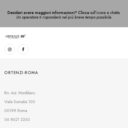
Desideri avere maggiori informazioni? Clicca
sull’icona e chatta.
Un operatore ti risponderà nel più breve tempo possibile.
ORTENZI-ROMA
Riv. Aut. Montblanc
Viale Somalia 100
00199 Roma
06 8621 2263