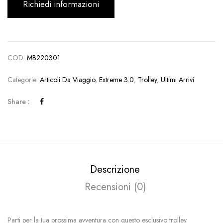
Richiedi informazioni
COD:
MB220301
Categorie:
Articoli Da Viaggio
,
Extreme 3.0
,
Trolley
,
Ultimi Arrivi
Share :
Descrizione
Recensioni (0)
Parti per la tua prossima avventura con questo esclusivo trolley