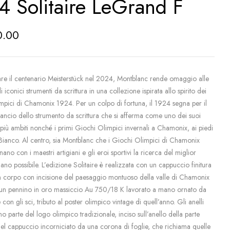
4 Solitaire LeGrand F
0.00
are il centenario Meisterstück nel 2024, Montblanc rende omaggio alle
i iconici strumenti da scrittura in una collezione ispirata allo spirito dei
mpici di Chamonix 1924. Per un colpo di fortuna, il 1924 segna per il
lancio dello strumento da scrittura che si afferma come uno dei suoi
più ambiti nonché i primi Giochi Olimpici invernali a Chamonix, ai piedi
Bianco. Al centro, sia Montblanc che i Giochi Olimpici di Chamonix
ano con i maestri artigiani e gli eroi sportivi la ricerca del miglior
mano possibile. L’edizione Solitaire è realizzata con un cappuccio finitura
un corpo con incisione del paesaggio montuoso della valle di Chamonix
 un pennino in oro massiccio Au 750/18 K lavorato a mano ornato da
 con gli sci, tributo al poster olimpico vintage di quell’anno. Gli anelli
no parte del logo olimpico tradizionale, inciso sull’anello della parte
el cappuccio incorniciato da una corona di foglie, che richiama quelle