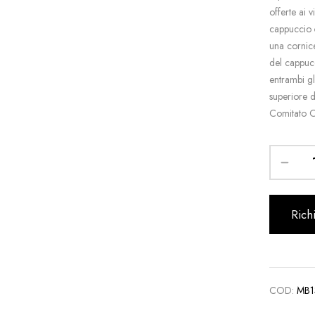
offerte ai v
cappuccio 
una cornice 
del cappuc
entrambi gl
superiore d
Comitato Ol
Rich
COD:
MB1