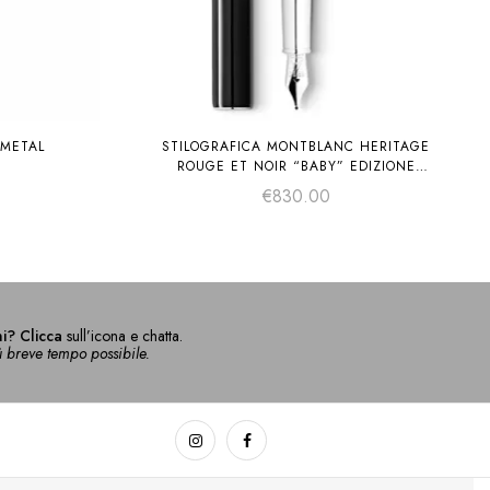
 METAL
STILOGRAFICA MONTBLANC HERITAGE
ROUGE ET NOIR “BABY” EDIZIONE
SPECIALE NERA M
€
830.00
i? Clicca
sull’icona e chatta.
ù breve tempo possibile.