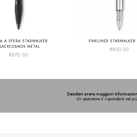
A A SFERA STARWALKER
FINELINER STARWALKER
LACKCOSMOS METAL
€
850.00
€
870.00
Desideri avere maggiori informazion
Un operatore ti risponderà nel pi