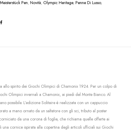
:
Meisterstück Pen
,
Novità
,
Olympic Heritage
,
Penne Di Lusso
,
a
ata allo spirito dei Giochi Olimpici di Chamonix 1924. Per un colpo di
iochi Olimpici invernali a Chamonix, ai piedi del Monte Bianco. Al
ano possibile. L’edizione Solitaire è realizzata con un cappuccio
to a mano ornato da un saltatore con gli sci, tributo al poster
ncorniciato da una corona di foglie, che richiama quelle offerte ai
na cornice ispirata alla copertina degli articoli ufficiali sui Giochi