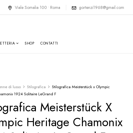
Viale Somalia 100 • Roma
gortenzi1968@gmail.com
LETTERIA
SHOP
CONTATTI
enne di lusso
Stilografica
Stilografica Meisterstück x Olympic
hamonix 1924 Solitaire LeGrand F
lografica Meisterstück X
mpic Heritage Chamonix