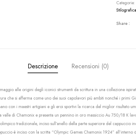
Categorie
Stilografic
Share :
Descrizione
Recensioni (0)
ggio alle origini degli iconici strumenti da scrittura in una collezione ispir
ittura che si afferma come uno dei suoi capolavori più ambiti nonché i primi G
con i maestri artigiani e gli eroi sportivi la ricerca del miglior risultato um
a valle di Chamonix e presenta un pennino in oro massiccio Au 750/18 K lavora
 olimpico tradizionale, inciso sull’anello della parte superiore del cappuccio i
cappuccio è inciso con la scritta “Olympic Games Chamonix 1924” all’interno di u