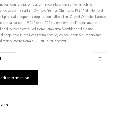
incitori con le migliori performance alle olimpiadi nell’antichità. Il
è inciso con la scritta “Olympic Games Chamonix 1924” all’interno di
ispirata alla copertina degli articoli ufficiali sui Giochi Olimpici. L’anello
cio reca sia per “1924” che “2024”, emblema dell’importanza di
i anni. A completare l’edizione l’emblema Montblanc sulla parte
el cappuccio in preziosa resina corallo, colore iconico di Montblanc.
impico Internazionale – Tutti i diritti riservati
iedi informazioni
31370