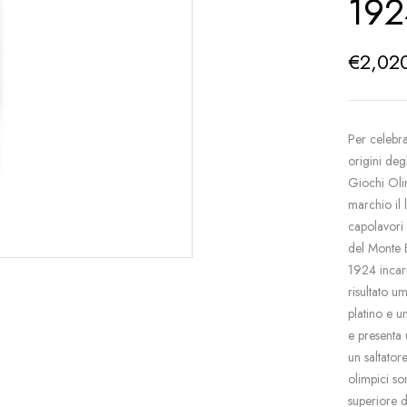
192
€
2,02
Per celebr
origini degl
Giochi Oli
marchio il 
capolavori 
del Monte 
1924 incarn
risultato u
platino e 
e presenta
un saltatore
olimpici so
superiore d